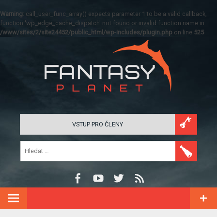
Warning
: call_user_func_array() expects parameter 1 to be a valid callback,
function 'wp_edge_cache_dispatch' not found or invalid function name in
/www/sites/2/site24452/public_html/wp-includes/plugin.php
on line
525
VSTUP PRO ČLENY