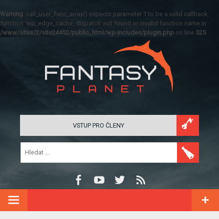
Warning
: call_user_func_array() expects parameter 1 to be a valid callback,
function 'wp_edge_cache_dispatch' not found or invalid function name in
/www/sites/2/site24452/public_html/wp-includes/plugin.php
on line
525
VSTUP PRO ČLENY