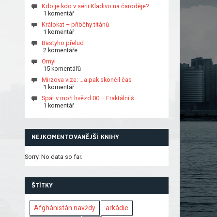
Kdo je kdo v sérii Kladivo na čaroděje?
1 komentář
Králokat – příběhy titánů
1 komentář
Bastyho přelud
2 komentáře
Omyl
15 komentářů
Mirzova vize: …a pak skončil čas
1 komentář
Spát v moři hvězd 00 – Fraktální š…
1 komentář
NEJKOMENTOVANĚJŠÍ KNIHY
Sorry. No data so far.
ŠTÍTKY
Afghánistán navždy
arkádie