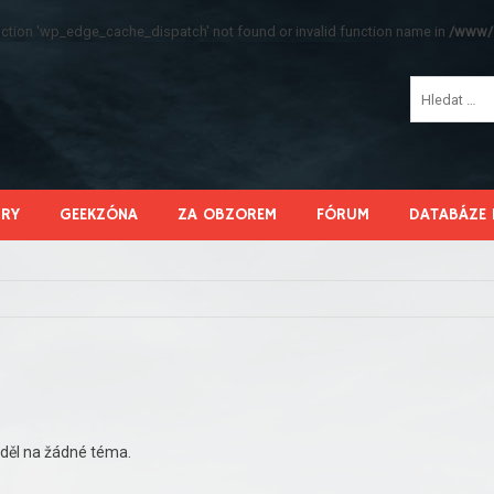
function 'wp_edge_cache_dispatch' not found or invalid function name in
/www/s
HRY
GEEKZÓNA
ZA OBZOREM
FÓRUM
DATABÁZE 
děl na žádné téma.