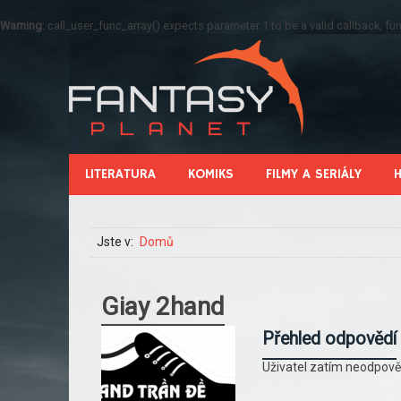
Warning
: call_user_func_array() expects parameter 1 to be a valid callback, 
LITERATURA
KOMIKS
FILMY A SERIÁLY
Jste v:
Domů
Giay 2hand
Přehled odpovědí
Uživatel zatím neodpově