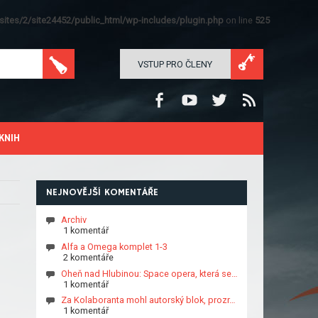
ites/2/site24452/public_html/wp-includes/plugin.php
on line
525
VSTUP PRO ČLENY
KNIH
NEJNOVĚJŠÍ KOMENTÁŘE
Archiv
1 komentář
Alfa a Omega komplet 1-3
2 komentáře
Oheň nad Hlubinou: Space opera, která se…
1 komentář
Za Kolaboranta mohl autorský blok, prozr…
1 komentář