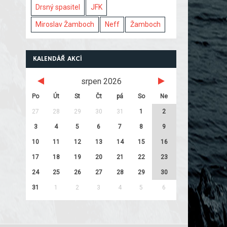
Drsný spasitel
JFK
Miroslav Žamboch
Neff
Žamboch
KALENDÁŘ AKCÍ
srpen 2026
Po
Út
St
Čt
pá
So
Ne
27
28
29
30
31
1
2
3
4
5
6
7
8
9
10
11
12
13
14
15
16
17
18
19
20
21
22
23
24
25
26
27
28
29
30
31
1
2
3
4
5
6