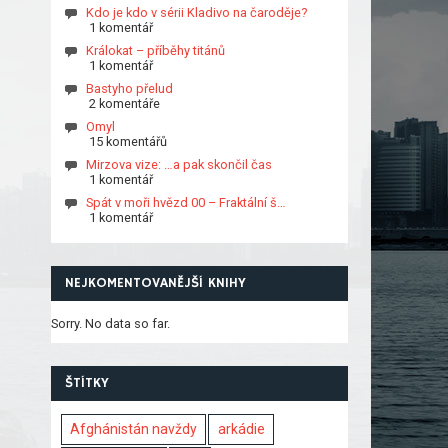
Kdo je kdo v sérii Kladivo na čaroděje?
1 komentář
Králokat – příběhy titánů
1 komentář
Bastyho přelud
2 komentáře
Omyl
15 komentářů
Mirzova vize: …a pak skončil čas
1 komentář
Spát v moři hvězd 00 – Fraktální š…
1 komentář
NEJKOMENTOVANĚJŠÍ KNIHY
Sorry. No data so far.
ŠTÍTKY
Afghánistán navždy
arkádie