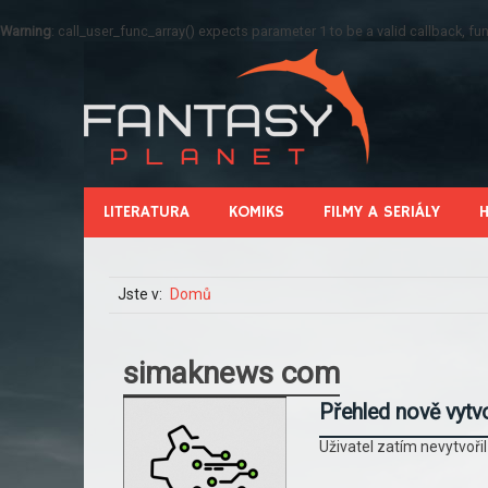
Warning
: call_user_func_array() expects parameter 1 to be a valid callback, 
LITERATURA
KOMIKS
FILMY A SERIÁLY
Jste v:
Domů
simaknews com
Přehled nově vytv
Uživatel zatím nevytvoři