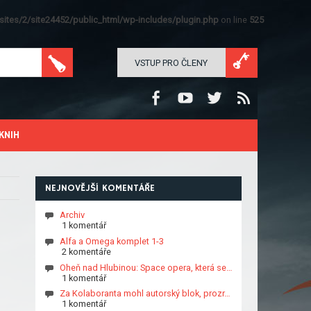
ites/2/site24452/public_html/wp-includes/plugin.php
on line
525
VSTUP PRO ČLENY
KNIH
NEJNOVĚJŠÍ KOMENTÁŘE
Archiv
1 komentář
Alfa a Omega komplet 1-3
2 komentáře
Oheň nad Hlubinou: Space opera, která se…
1 komentář
Za Kolaboranta mohl autorský blok, prozr…
1 komentář