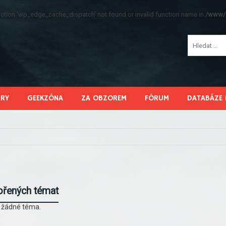
function 'wp_edge_cache_dispatch' not found or invalid function name in
/www/s
HRY
GEEKZÓNA
ZA OBZOREM
FÓRUM
DATABÁZE 
ořených témat
l žádné téma.