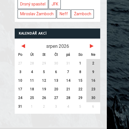
Drsný spasitel
JFK
Miroslav Žamboch
Neff
Žamboch
KALENDÁŘ AKCÍ
srpen 2026
Po
Út
St
Čt
pá
So
Ne
27
28
29
30
31
1
2
3
4
5
6
7
8
9
10
11
12
13
14
15
16
17
18
19
20
21
22
23
24
25
26
27
28
29
30
31
1
2
3
4
5
6