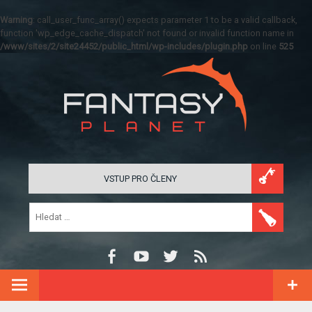
Warning
: call_user_func_array() expects parameter 1 to be a valid callback,
function 'wp_edge_cache_dispatch' not found or invalid function name in
/www/sites/2/site24452/public_html/wp-includes/plugin.php
on line
525
VSTUP PRO ČLENY