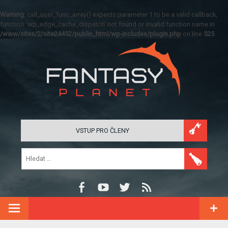
Warning
: call_user_func_array() expects parameter 1 to be a valid callback,
function 'wp_edge_cache_dispatch' not found or invalid function name in
/www/sites/2/site24452/public_html/wp-includes/plugin.php
on line
525
VSTUP PRO ČLENY