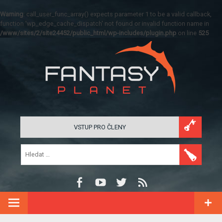
Warning
: call_user_func_array() expects parameter 1 to be a valid callback,
function 'wp_edge_cache_dispatch' not found or invalid function name in
/www/sites/2/site24452/public_html/wp-includes/plugin.php
on line
525
VSTUP PRO ČLENY