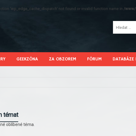
function 'wp_edge_cache_dispatch' not found or invalid function name in
/www/s
HRY
GEEKZÓNA
ZA OBZOREM
FÓRUM
DATABÁZE 
h témat
né oblíbené téma.