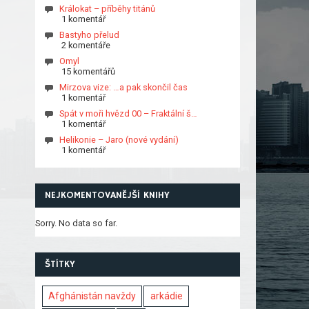
Králokat – příběhy titánů
1 komentář
Bastyho přelud
2 komentáře
Omyl
15 komentářů
Mirzova vize: …a pak skončil čas
1 komentář
Spát v moři hvězd 00 – Fraktální š…
1 komentář
Helikonie – Jaro (nové vydání)
1 komentář
NEJKOMENTOVANĚJŠÍ KNIHY
Sorry. No data so far.
ŠTÍTKY
Afghánistán navždy
arkádie