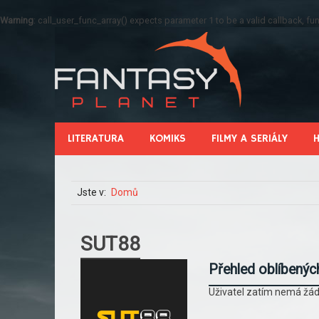
Warning
: call_user_func_array() expects parameter 1 to be a valid callback, 
LITERATURA
KOMIKS
FILMY A SERIÁLY
Jste v:
Domů
SUT88
Přehled oblíbenýc
Uživatel zatím nemá žád