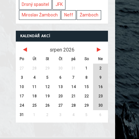
Drsný spasitel
JFK
Miroslav Žamboch
Neff
Žamboch
KALENDÁŘ AKCÍ
srpen 2026
Po
Út
St
Čt
pá
So
Ne
27
28
29
30
31
1
2
3
4
5
6
7
8
9
10
11
12
13
14
15
16
17
18
19
20
21
22
23
24
25
26
27
28
29
30
31
1
2
3
4
5
6