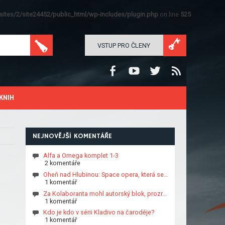
ites/2/site24452/public_html/wp-includes/plugin.php
on line
525
VSTUP PRO ČLENY
KNIH
NEJNOVĚJŠÍ KOMENTÁŘE
Alfa a Omega komplet 1-3
2 komentáře
Oheň nad Hlubinou: Space opera, která se…
1 komentář
Za Kolaboranta mohl autorský blok, prozr…
1 komentář
Kdo je kdo v sérii Kladivo na čaroděje?
1 komentář