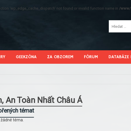
function 'wp_edge_cache_dispatch' not found or invalid function name in
/www/s
HRY
GEEKZÓNA
ZA OBZOREM
FÓRUM
DATABÁZE 
n, An Toàn Nhất Châu Á
ořených témat
l žádné téma.