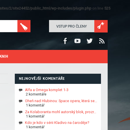
ites/2/site24452/public_html/wp-includes/plugin.php
on line
525
VSTUP PRO ČLENY
KNIH
NEJNOVĚJŠÍ KOMENTÁŘE
Alfa a Omega komplet 1-3
2 komentáře
Oheň nad Hlubinou: Space opera, která se…
1 komentář
Za Kolaboranta mohl autorský blok, prozr…
1 komentář
Kdo je kdo v sérii Kladivo na čaroděje?
1 komentář