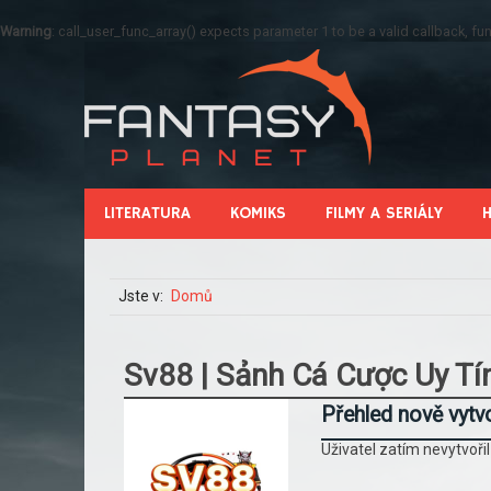
Warning
: call_user_func_array() expects parameter 1 to be a valid callback, 
LITERATURA
KOMIKS
FILMY A SERIÁLY
Jste v:
Domů
Sv88 | Sảnh Cá Cược Uy Tí
Přehled nově vytv
Uživatel zatím nevytvoři