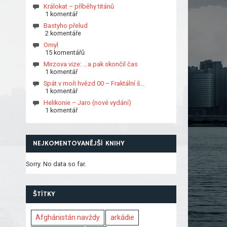
Králokat – příběhy titánů
1 komentář
Bastyho přelud
2 komentáře
Omyl
15 komentářů
Mirzova vize: …a pak skončil čas
1 komentář
Spát v moři hvězd 00 – Fraktální š…
1 komentář
Helikonie – Jaro (nové vydání)
1 komentář
NEJKOMENTOVANĚJŠÍ KNIHY
Sorry. No data so far.
ŠTÍTKY
Afghánistán navždy
arkádie