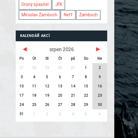
Drsný spasitel
JFK
Miroslav Žamboch
Neff
Žamboch
KALENDÁŘ AKCÍ
srpen 2026
Po
Út
St
Čt
pá
So
Ne
27
28
29
30
31
1
2
3
4
5
6
7
8
9
10
11
12
13
14
15
16
17
18
19
20
21
22
23
24
25
26
27
28
29
30
31
1
2
3
4
5
6