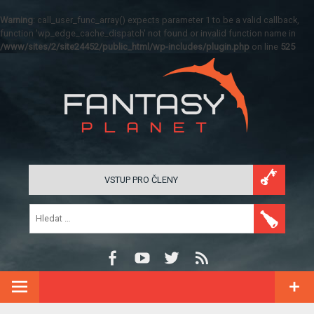
Warning
: call_user_func_array() expects parameter 1 to be a valid callback,
function 'wp_edge_cache_dispatch' not found or invalid function name in
/www/sites/2/site24452/public_html/wp-includes/plugin.php
on line
525
VSTUP PRO ČLENY