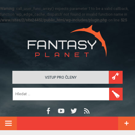
Warning
: call_user_func_array() expects parameter 1 to be a valid callback,
function 'wp_edge_cache_dispatch' not found or invalid function name in
/www/sites/2/site24452/public_html/wp-includes/plugin.php
on line
525
VSTUP PRO ČLENY