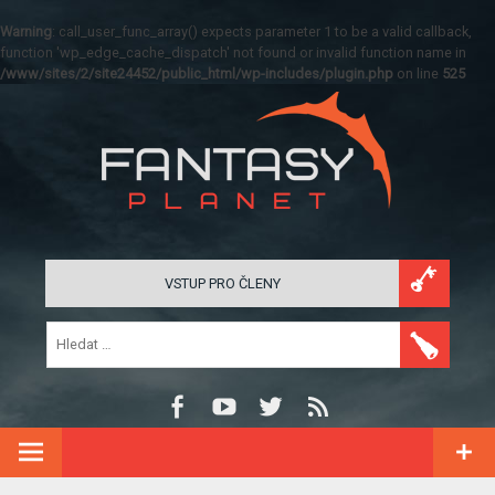
Warning
: call_user_func_array() expects parameter 1 to be a valid callback,
function 'wp_edge_cache_dispatch' not found or invalid function name in
/www/sites/2/site24452/public_html/wp-includes/plugin.php
on line
525
VSTUP PRO ČLENY