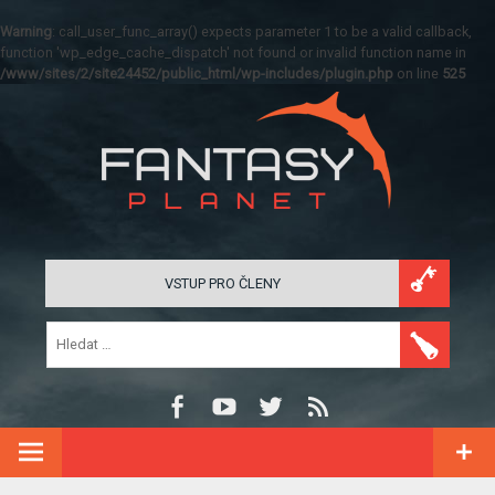
Warning
: call_user_func_array() expects parameter 1 to be a valid callback,
function 'wp_edge_cache_dispatch' not found or invalid function name in
/www/sites/2/site24452/public_html/wp-includes/plugin.php
on line
525
VSTUP PRO ČLENY