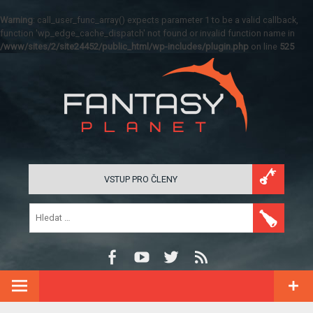
Warning
: call_user_func_array() expects parameter 1 to be a valid callback,
function 'wp_edge_cache_dispatch' not found or invalid function name in
/www/sites/2/site24452/public_html/wp-includes/plugin.php
on line
525
VSTUP PRO ČLENY