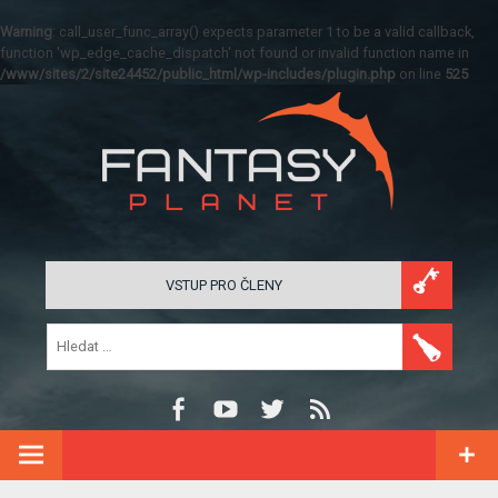
Warning
: call_user_func_array() expects parameter 1 to be a valid callback,
function 'wp_edge_cache_dispatch' not found or invalid function name in
/www/sites/2/site24452/public_html/wp-includes/plugin.php
on line
525
VSTUP PRO ČLENY