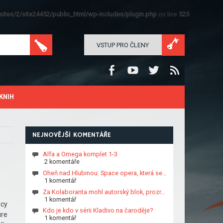
ites/2/site24452/public_html/wp-includes/plugin.php
on line
525
VSTUP PRO ČLENY
KNIH
NEJNOVĚJŠÍ KOMENTÁŘE
Alfa a Omega komplet 1-3
2 komentáře
Oheň nad Hlubinou: Space opera, která se…
1 komentář
Za Kolaboranta mohl autorský blok, prozr…
1 komentář
ncy
Kdo je kdo v sérii Kladivo na čaroděje?
ure
1 komentář