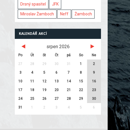
Drsný spasitel
JFK
Miroslav Žamboch
Neff
Žamboch
KALENDÁŘ AKCÍ
srpen 2026
Po
Út
St
Čt
pá
So
Ne
27
28
29
30
31
1
2
3
4
5
6
7
8
9
10
11
12
13
14
15
16
17
18
19
20
21
22
23
24
25
26
27
28
29
30
31
1
2
3
4
5
6