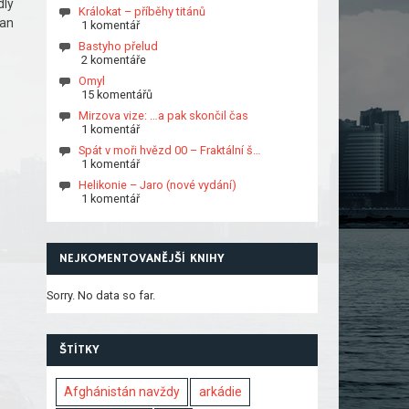
dly
Králokat – příběhy titánů
 an
1 komentář
Bastyho přelud
2 komentáře
Omyl
15 komentářů
Mirzova vize: …a pak skončil čas
1 komentář
Spát v moři hvězd 00 – Fraktální š…
1 komentář
Helikonie – Jaro (nové vydání)
1 komentář
NEJKOMENTOVANĚJŠÍ KNIHY
Sorry. No data so far.
ŠTÍTKY
Afghánistán navždy
arkádie