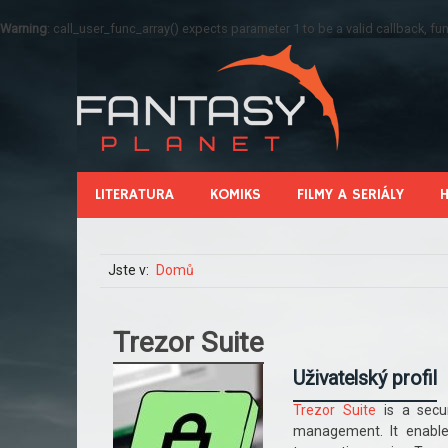
Warning
: call_user_func_array() expects parameter 1 to be a valid callback, 
LITERATURA
KOMIKS
FILMY A SERIÁLY
Jste v:
Domů
Trezor Suite
Uživatelský profil
Trezor Suite
is a secur
management. It enable