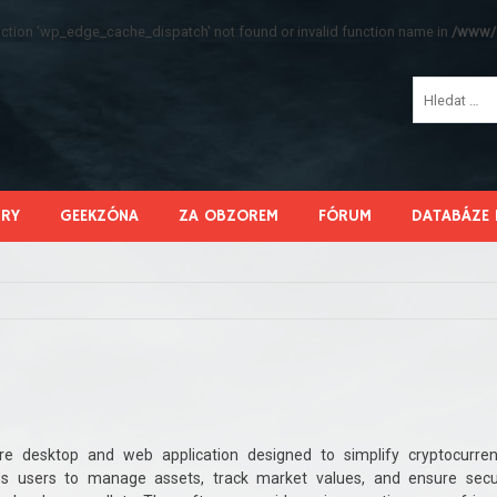
function 'wp_edge_cache_dispatch' not found or invalid function name in
/www/s
HRY
GEEKZÓNA
ZA OBZOREM
FÓRUM
DATABÁZE 
e desktop and web application designed to simplify cryptocurre
s users to manage assets, track market values, and ensure sec