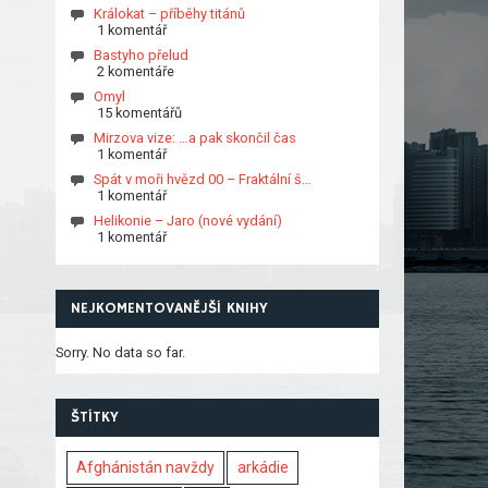
Králokat – příběhy titánů
1 komentář
Bastyho přelud
2 komentáře
Omyl
15 komentářů
Mirzova vize: …a pak skončil čas
1 komentář
Spát v moři hvězd 00 – Fraktální š…
1 komentář
Helikonie – Jaro (nové vydání)
1 komentář
NEJKOMENTOVANĚJŠÍ KNIHY
Sorry. No data so far.
ŠTÍTKY
Afghánistán navždy
arkádie