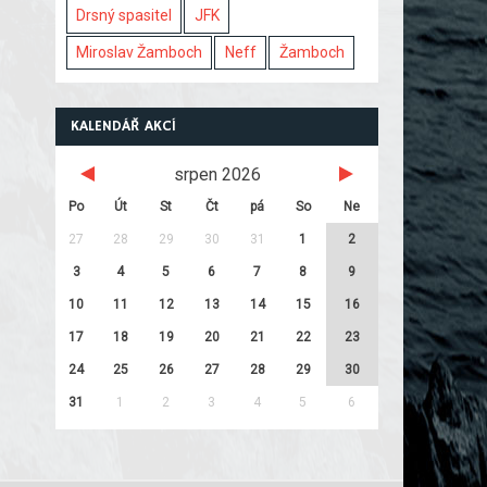
Drsný spasitel
JFK
Miroslav Žamboch
Neff
Žamboch
KALENDÁŘ AKCÍ
srpen 2026
Po
Út
St
Čt
pá
So
Ne
27
28
29
30
31
1
2
3
4
5
6
7
8
9
10
11
12
13
14
15
16
17
18
19
20
21
22
23
24
25
26
27
28
29
30
31
1
2
3
4
5
6