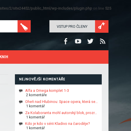
ites/2/site24452/public_html/wp-includes/plugin.php
on line
525
VSTUP PRO ČLENY
KNIH
NEJNOVĚJŠÍ KOMENTÁŘE
Alfa a Omega komplet 1-3
2 komentáře
Oheň nad Hlubinou: Space opera, která se…
1 komentář
Za Kolaboranta mohl autorský blok, prozr…
1 komentář
Kdo je kdo v sérii Kladivo na čaroděje?
1 komentář