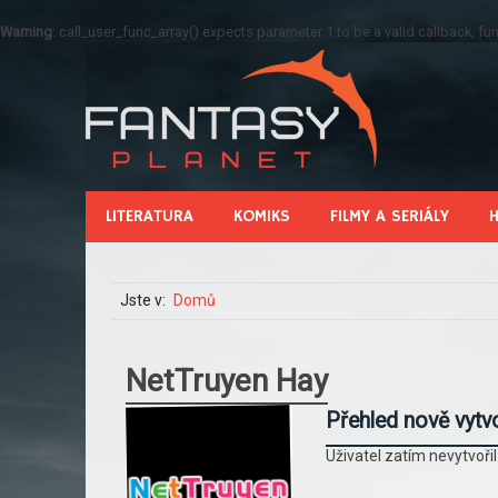
Warning
: call_user_func_array() expects parameter 1 to be a valid callback, 
LITERATURA
KOMIKS
FILMY A SERIÁLY
Jste v:
Domů
NetTruyen Hay
Přehled nově vytv
Uživatel zatím nevytvoři