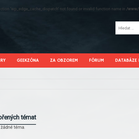
function 'wp_edge_cache_dispatch' not found or invalid function name in
/www/s
HRY
GEEKZÓNA
ZA OBZOREM
FÓRUM
DATABÁZE 
ořených témat
l žádné téma.