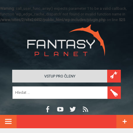
Warning
: call_user_func_array() expects parameter 1 to be a valid callback,
function 'wp_edge_cache_dispatch' not found or invalid function name in
/www/sites/2/site24452/public_html/wp-includes/plugin.php
on line
525
VSTUP PRO ČLENY