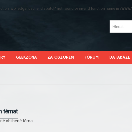
function 'wp_edge_cache_dispatch' not found or invalid function name in
/www/s
HRY
GEEKZÓNA
ZA OBZOREM
FÓRUM
DATABÁZE 
h témat
né oblíbené téma.