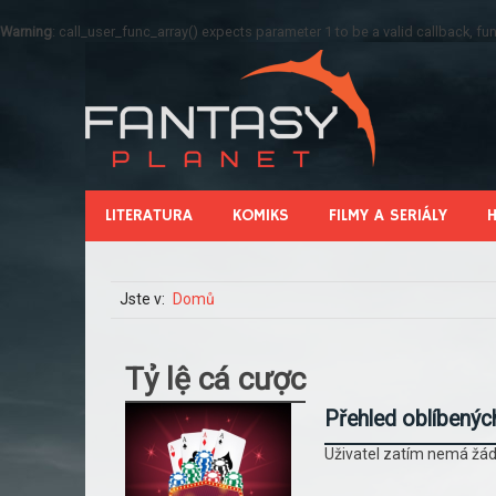
Warning
: call_user_func_array() expects parameter 1 to be a valid callback, 
LITERATURA
KOMIKS
FILMY A SERIÁLY
Jste v:
Domů
Tỷ lệ cá cược
Přehled oblíbenýc
Uživatel zatím nemá žád