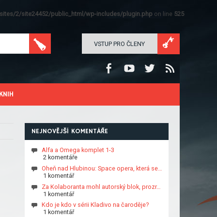
ites/2/site24452/public_html/wp-includes/plugin.php
on line
525
VSTUP PRO ČLENY
KNIH
NEJNOVĚJŠÍ KOMENTÁŘE
Alfa a Omega komplet 1-3
2 komentáře
Oheň nad Hlubinou: Space opera, která se…
1 komentář
Za Kolaboranta mohl autorský blok, prozr…
1 komentář
Kdo je kdo v sérii Kladivo na čaroděje?
1 komentář