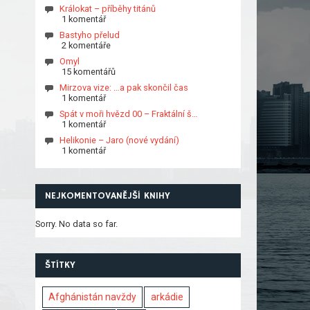
Králokat – příběhy titánů
1 komentář
Bastyho přelud
2 komentáře
Omyl
15 komentářů
Mirzova vize: …a pak skončil čas
1 komentář
Spát v moři hvězd 00 – Fraktální š…
1 komentář
Helikonie – Jaro (nové vydání)
1 komentář
NEJKOMENTOVANĚJŠÍ KNIHY
Sorry. No data so far.
ŠTÍTKY
Afghánistán navždy
arkádie