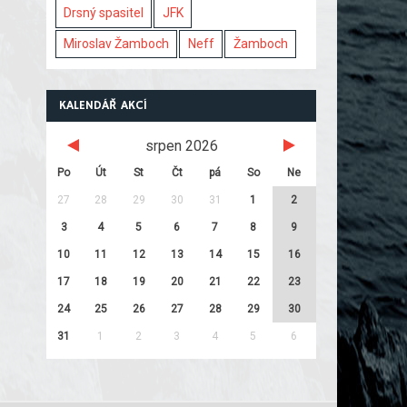
Drsný spasitel
JFK
Miroslav Žamboch
Neff
Žamboch
KALENDÁŘ AKCÍ
srpen 2026
Po
Út
St
Čt
pá
So
Ne
27
28
29
30
31
1
2
3
4
5
6
7
8
9
10
11
12
13
14
15
16
17
18
19
20
21
22
23
24
25
26
27
28
29
30
31
1
2
3
4
5
6