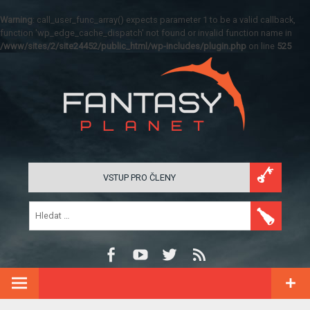
Warning
: call_user_func_array() expects parameter 1 to be a valid callback,
function 'wp_edge_cache_dispatch' not found or invalid function name in
/www/sites/2/site24452/public_html/wp-includes/plugin.php
on line
525
VSTUP PRO ČLENY