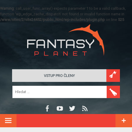
Warning
: call_user_func_array() expects parameter 1 to be a valid callback,
function 'wp_edge_cache_dispatch' not found or invalid function name in
/www/sites/2/site24452/public_html/wp-includes/plugin.php
on line
525
VSTUP PRO ČLENY