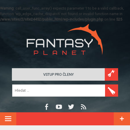
Warning
: call_user_func_array() expects parameter 1 to be a valid callback,
function 'wp_edge_cache_dispatch' not found or invalid function name in
/www/sites/2/site24452/public_html/wp-includes/plugin.php
on line
525
VSTUP PRO ČLENY