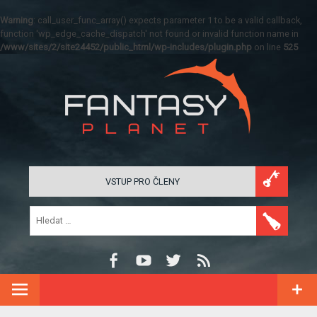
Warning
: call_user_func_array() expects parameter 1 to be a valid callback,
function 'wp_edge_cache_dispatch' not found or invalid function name in
/www/sites/2/site24452/public_html/wp-includes/plugin.php
on line
525
VSTUP PRO ČLENY