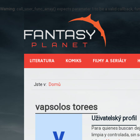
Warning
: call_user_func_array() expects parameter 1 to be a valid callback, 
LITERATURA
KOMIKS
FILMY A SERIÁLY
Jste v:
Domů
vapsolos torees
Uživatelský profil
Para quienes buscan deja
limpia y controlada, sin s