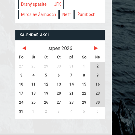
Drsný spasitel
JFK
Miroslav Žamboch
Neff
Žamboch
KALENDÁŘ AKCÍ
srpen 2026
Po
Út
St
Čt
pá
So
Ne
27
28
29
30
31
1
2
3
4
5
6
7
8
9
10
11
12
13
14
15
16
17
18
19
20
21
22
23
24
25
26
27
28
29
30
31
1
2
3
4
5
6