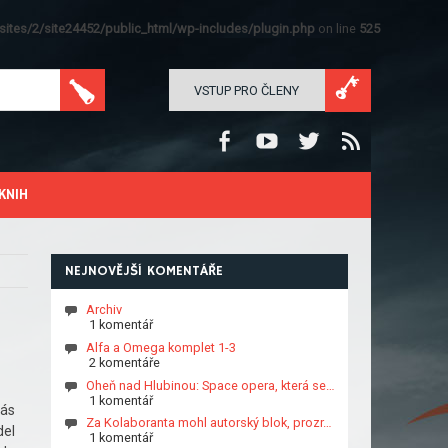
ites/2/site24452/public_html/wp-includes/plugin.php
on line
525
VSTUP PRO ČLENY
KNIH
NEJNOVĚJŠÍ KOMENTÁŘE
Archiv
1 komentář
Alfa a Omega komplet 1-3
2 komentáře
Oheň nad Hlubinou: Space opera, která se…
1 komentář
más
Za Kolaboranta mohl autorský blok, prozr…
del
1 komentář