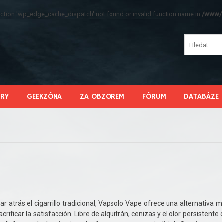
function 'wp_edge_cache_dispatch' not found or invalid function name in
/www/s
HRY
GEEKZÓNA
ZA OBZOREM
FÓRUM
DATABÁZE 
r atrás el cigarrillo tradicional, Vapsolo Vape ofrece una alternativa 
acrificar la satisfacción. Libre de alquitrán, cenizas y el olor persistente 