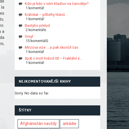
 de
Kdo je kdo v sérii Kladivo na čaroděje?
 la
1 komentář
tes
Králokat – příběhy titánů
1 komentář
to.
no.
Bastyho přelud
2 komentáře
a a
Omyl
ida
15 komentářů
mo,
Mirzova vize: …a pak skončil čas
1 komentář
Spát v moři hvězd 00 – Fraktální š…
1 komentář
NEJKOMENTOVANĚJŠÍ KNIHY
Sorry. No data so far.
ŠTÍTKY
Afghánistán navždy
arkádie