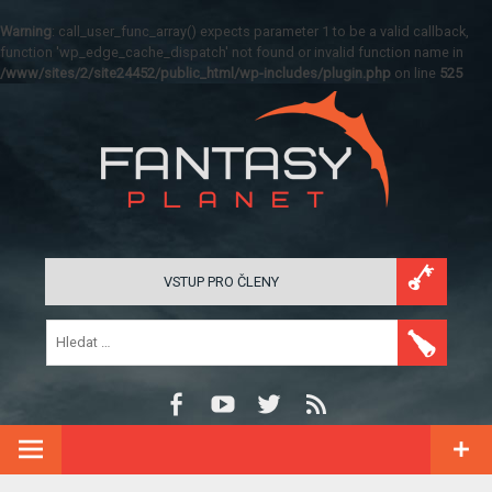
Warning
: call_user_func_array() expects parameter 1 to be a valid callback,
function 'wp_edge_cache_dispatch' not found or invalid function name in
/www/sites/2/site24452/public_html/wp-includes/plugin.php
on line
525
VSTUP PRO ČLENY