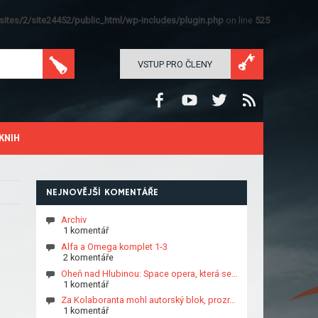
ites/2/site24452/public_html/wp-includes/plugin.php
on line
525
VSTUP PRO ČLENY
KNIH
NEJNOVĚJŠÍ KOMENTÁŘE
Archiv
1 komentář
Alfa a Omega komplet 1-3
2 komentáře
Oheň nad Hlubinou: Space opera, která se…
1 komentář
Za Kolaboranta mohl autorský blok, prozr…
1 komentář