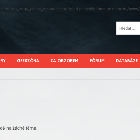
function 'wp_edge_cache_dispatch' not found or invalid function name in
/www/s
HRY
GEEKZÓNA
ZA OBZOREM
FÓRUM
DATABÁZE 
děl na žádné téma.