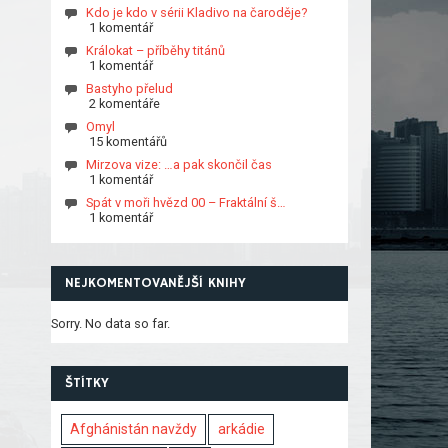
Kdo je kdo v sérii Kladivo na čaroděje?
1 komentář
Králokat – příběhy titánů
1 komentář
Bastyho přelud
2 komentáře
Omyl
15 komentářů
Mirzova vize: …a pak skončil čas
1 komentář
Spát v moři hvězd 00 – Fraktální š…
1 komentář
NEJKOMENTOVANĚJŠÍ KNIHY
Sorry. No data so far.
ŠTÍTKY
Afghánistán navždy
arkádie