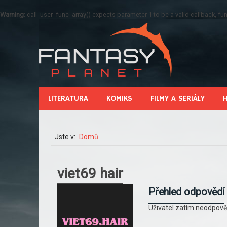
Warning
: call_user_func_array() expects parameter 1 to be a valid callback, 
LITERATURA
KOMIKS
FILMY A SERIÁLY
Jste v:
Domů
viet69 hair
Přehled odpovědí
Uživatel zatím neodpově