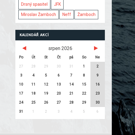
Drsný spasitel
JFK
Miroslav Žamboch
Neff
Žamboch
KALENDÁŘ AKCÍ
srpen 2026
Po
Út
St
Čt
pá
So
Ne
27
28
29
30
31
1
2
3
4
5
6
7
8
9
10
11
12
13
14
15
16
17
18
19
20
21
22
23
24
25
26
27
28
29
30
31
1
2
3
4
5
6