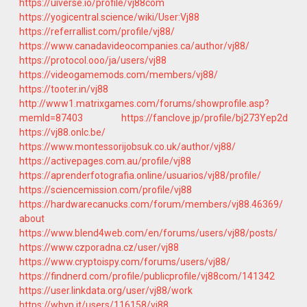
https://uiverse.io/profile/vj88com
https://yogicentral.science/wiki/User:Vj88
https://referrallist.com/profile/vj88/
https://www.canadavideocompanies.ca/author/vj88/
https://protocol.ooo/ja/users/vj88
https://videogamemods.com/members/vj88/
https://tooter.in/vj88
http://www1.matrixgames.com/forums/showprofile.asp?
memId=87403
https://fanclove.jp/profile/bj273Yep2d
https://vj88.onlc.be/
https://www.montessorijobsuk.co.uk/author/vj88/
https://activepages.com.au/profile/vj88
https://aprenderfotografia.online/usuarios/vj88/profile/
https://sciencemission.com/profile/vj88
https://hardwarecanucks.com/forum/members/vj88.46369/
about
https://www.blend4web.com/en/forums/users/vj88/posts/
https://www.czporadna.cz/user/vj88
https://www.cryptoispy.com/forums/users/vj88/
https://findnerd.com/profile/publicprofile/vj88com/141342
https://user.linkdata.org/user/vj88/work
https://whyp.it/users/116158/vj88