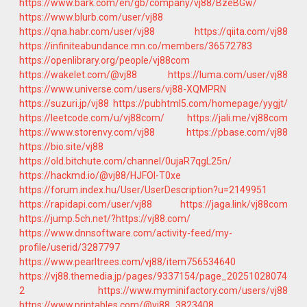
https://www.bark.com/en/gb/company/vj88/BzeBGw/
https://www.blurb.com/user/vj88
https://qna.habr.com/user/vj88
https://qiita.com/vj88
https://infiniteabundance.mn.co/members/36572783
https://openlibrary.org/people/vj88com
https://wakelet.com/@vj88
https://luma.com/user/vj88
https://www.universe.com/users/vj88-XQMPRN
https://suzuri.jp/vj88
https://pubhtml5.com/homepage/yygjt/
https://leetcode.com/u/vj88com/
https://jali.me/vj88com
https://www.storenvy.com/vj88
https://pbase.com/vj88
https://bio.site/vj88
https://old.bitchute.com/channel/0ujaR7qgL25n/
https://hackmd.io/@vj88/HJFOI-T0xe
https://forum.index.hu/User/UserDescription?u=2149951
https://rapidapi.com/user/vj88
https://jaga.link/vj88com
https://jump.5ch.net/?https://vj88.com/
https://www.dnnsoftware.com/activity-feed/my-
profile/userid/3287797
https://www.pearltrees.com/vj88/item756534640
https://vj88.themedia.jp/pages/9337154/page_20251028074
2
https://www.myminifactory.com/users/vj88
https://www.printables.com/@vj88_3823408