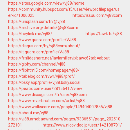
https://sites.google.com/view/vj88/home
https://community.hubspot.com/t5/user/viewprofilepage/us
er-id/1006025
https://issuu.com/vj88com
https://unsplash.com/fr/@vj88
https://archive.org/details/@vj88com/
https://heylink.me/vj88/
https://tawk.to/vj88
https://www.quora.com/profile/VJ88
https://disqus.com/by/vj88com/about/
https://it.quora.com/profile/VJ88
https://fr.slideshare.net/laylamillervjxbawc6?tab=about
https://giphy.com/channel/vj88
https://fliphtml5.com/homepage/vj88/
https://tabelog.com/rvwr/vj88/prof/
https://bsky.app/profile/vj88.bsky.social
https://peatix.com/user/28156417/view
https://www.discogs.com/fr/user/vj88com
https://www.reverbnation.com/artist/vj88
https://www.walkscore.com/people/149404007855/vj88
https://about.me/vj88
https://vj88.amebaownd.com/pages/9336551/page_202510
272101
https://www.nicovideo.jp/user/142108791/