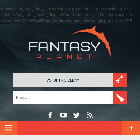
Warning
: call_user_func_array() expects parameter 1 to be a valid callback,
function 'wp_edge_cache_dispatch' not found or invalid function name in
/www/sites/2/site24452/public_html/wp-includes/plugin.php
on line
525
VSTUP PRO ČLENY