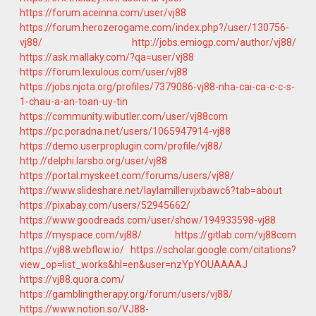
https://forum.aceinna.com/user/vj88
https://forum.herozerogame.com/index.php?/user/130756-
vj88/
http://jobs.emiogp.com/author/vj88/
https://ask.mallaky.com/?qa=user/vj88
https://forum.lexulous.com/user/vj88
https://jobs.njota.org/profiles/7379086-vj88-nha-cai-ca-c-c-s-
1-chau-a-an-toan-uy-tin
https://community.wibutler.com/user/vj88com
https://pc.poradna.net/users/1065947914-vj88
https://demo.userproplugin.com/profile/vj88/
http://delphi.larsbo.org/user/vj88
https://portal.myskeet.com/forums/users/vj88/
https://www.slideshare.net/laylamillervjxbawc6?tab=about
https://pixabay.com/users/52945662/
https://www.goodreads.com/user/show/194933598-vj88
https://myspace.com/vj88/
https://gitlab.com/vj88com
https://vj88.webflow.io/
https://scholar.google.com/citations?
view_op=list_works&hl=en&user=nzYpYOUAAAAJ
https://vj88.quora.com/
https://gamblingtherapy.org/forum/users/vj88/
https://www.notion.so/VJ88-