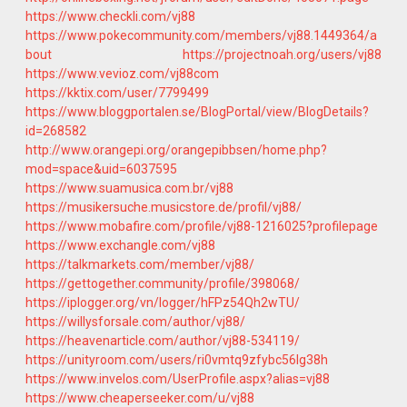
https://www.checkli.com/vj88
https://www.pokecommunity.com/members/vj88.1449364/a
bout
https://projectnoah.org/users/vj88
https://www.vevioz.com/vj88com
https://kktix.com/user/7799499
https://www.bloggportalen.se/BlogPortal/view/BlogDetails?
id=268582
http://www.orangepi.org/orangepibbsen/home.php?
mod=space&uid=6037595
https://www.suamusica.com.br/vj88
https://musikersuche.musicstore.de/profil/vj88/
https://www.mobafire.com/profile/vj88-1216025?profilepage
https://www.exchangle.com/vj88
https://talkmarkets.com/member/vj88/
https://gettogether.community/profile/398068/
https://iplogger.org/vn/logger/hFPz54Qh2wTU/
https://willysforsale.com/author/vj88/
https://heavenarticle.com/author/vj88-534119/
https://unityroom.com/users/ri0vmtq9zfybc56lg38h
https://www.invelos.com/UserProfile.aspx?alias=vj88
https://www.cheaperseeker.com/u/vj88