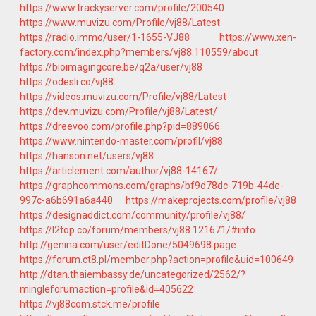
https://www.trackyserver.com/profile/200540
https://www.muvizu.com/Profile/vj88/Latest
https://radio.immo/user/1-1655-VJ88
https://www.xen-
factory.com/index.php?members/vj88.110559/about
https://bioimagingcore.be/q2a/user/vj88
https://odesli.co/vj88
https://videos.muvizu.com/Profile/vj88/Latest
https://dev.muvizu.com/Profile/vj88/Latest/
https://dreevoo.com/profile.php?pid=889066
https://www.nintendo-master.com/profil/vj88
https://hanson.net/users/vj88
https://articlement.com/author/vj88-14167/
https://graphcommons.com/graphs/bf9d78dc-719b-44de-
997c-a6b691a6a440
https://makeprojects.com/profile/vj88
https://designaddict.com/community/profile/vj88/
https://l2top.co/forum/members/vj88.121671/#info
http://genina.com/user/editDone/5049698.page
https://forum.ct8.pl/member.php?action=profile&uid=100649
http://dtan.thaiembassy.de/uncategorized/2562/?
mingleforumaction=profile&id=405622
https://vj88com.stck.me/profile