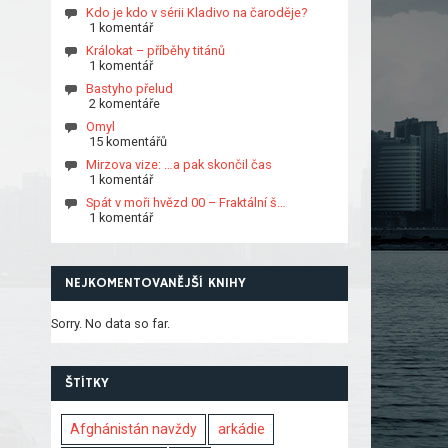
Kdo je kdo v sérii Kladivo na čaroděje?
1 komentář
Králokat – příběhy titánů
1 komentář
Bastyho přelud
2 komentáře
Omyl
15 komentářů
Mirzova vize: …a pak skončil čas
1 komentář
Spát v moři hvězd 00 – Fraktální š…
1 komentář
NEJKOMENTOVANĚJŠÍ KNIHY
Sorry. No data so far.
ŠTÍTKY
Afghánistán navždy
arkádie