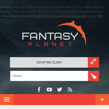
Warning
: call_user_func_array() expects parameter 1 to be a valid callback,
function 'wp_edge_cache_dispatch' not found or invalid function name in
/www/sites/2/site24452/public_html/wp-includes/plugin.php
on line
525
VSTUP PRO ČLENY