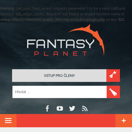
Warning
: call_user_func_array() expects parameter 1 to be a valid callback,
function 'wp_edge_cache_dispatch' not found or invalid function name in
/www/sites/2/site24452/public_html/wp-includes/plugin.php
on line
525
VSTUP PRO ČLENY