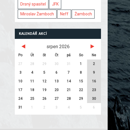
Drsný spasitel
JFK
Miroslav Žamboch
Neff
Žamboch
KALENDÁŘ AKCÍ
srpen 2026
Po
Út
St
Čt
pá
So
Ne
27
28
29
30
31
1
2
3
4
5
6
7
8
9
10
11
12
13
14
15
16
17
18
19
20
21
22
23
24
25
26
27
28
29
30
31
1
2
3
4
5
6