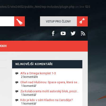
ites/2/site24452/public_html/wp-includes/plugin.php
on line
525
VSTUP PRO ČLENY
KNIH
NEJNOVĚJŠÍ KOMENTÁŘE
Alfa a Omega komplet 1-3
2 komentáře
Oheň nad Hlubinou: Space opera, která se…
1 komentář
Za Kolaboranta mohl autorský blok, prozr…
1 komentář
Kdo je kdo v sérii Kladivo na čaroděje?
1 komentář