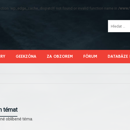
function 'wp_edge_cache_dispatch' not found or invalid function name in
/www/s
HRY
GEEKZÓNA
ZA OBZOREM
FÓRUM
DATABÁZE 
h témat
né oblíbené téma.