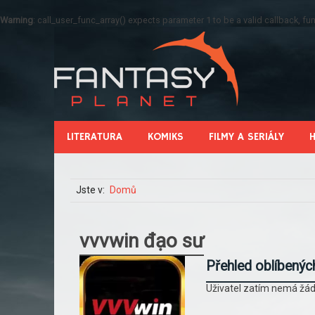
Warning
: call_user_func_array() expects parameter 1 to be a valid callback, 
LITERATURA
KOMIKS
FILMY A SERIÁLY
Jste v:
Domů
vvvwin đạo sư
Přehled oblíbenýc
Uživatel zatím nemá žád