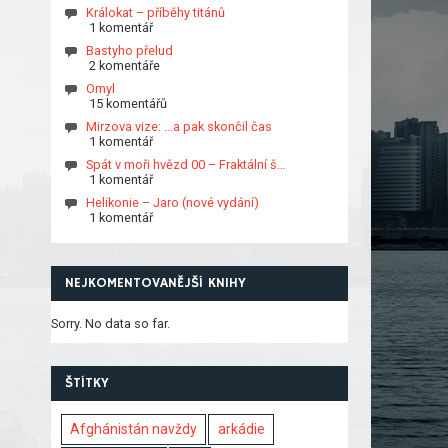
Králokat – příběhy titánů
1 komentář
Bastyho přelud
2 komentáře
Omyl
15 komentářů
Mirzova vize: …a pak skončil čas
1 komentář
Spát v moři hvězd 00 – Fraktální š…
1 komentář
Helikonie – Jaro (nové vydání)
1 komentář
NEJKOMENTOVANĚJŠÍ KNIHY
Sorry. No data so far.
ŠTÍTKY
Afghánistán navždy
arkádie