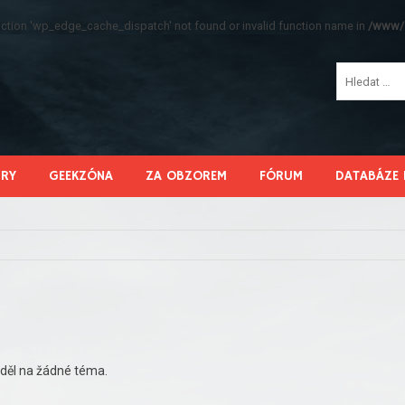
function 'wp_edge_cache_dispatch' not found or invalid function name in
/www/s
HRY
GEEKZÓNA
ZA OBZOREM
FÓRUM
DATABÁZE 
děl na žádné téma.