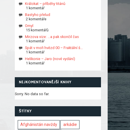
Králokat – příběhy titánů
1 komentář
Bastyho přelud
2 komentáře
Omyl
15 komentářů
Mirzova vize: …a pak skončil čas
1 komentář
Spát v moři hvězd 00 – Fraktální š…
1 komentář
Helikonie – Jaro (nové vydání)
1 komentář
NEJKOMENTOVANĚJŠÍ KNIHY
Sorry. No data so far.
ŠTÍTKY
Afghánistán navždy
arkádie