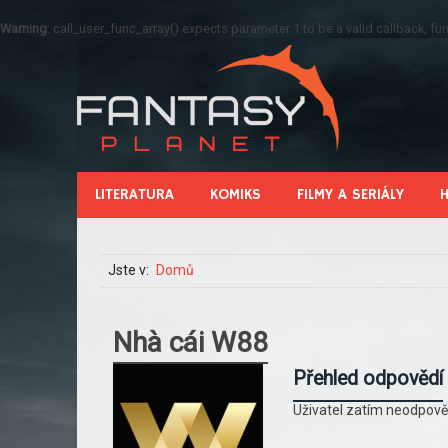
Warning
: call_user_func_array() expects parameter 1 to be a valid callback, 
LITERATURA
KOMIKS
FILMY A SERIÁLY
Jste v:
Domů
Nhà cái W88
Přehled odpovědí
Uživatel zatím neodpově