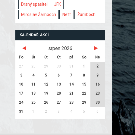
Drsný spasitel
JFK
Miroslav Žamboch
Neff
Žamboch
KALENDÁŘ AKCÍ
srpen 2026
Po
Út
St
Čt
pá
So
Ne
27
28
29
30
31
1
2
3
4
5
6
7
8
9
10
11
12
13
14
15
16
17
18
19
20
21
22
23
24
25
26
27
28
29
30
31
1
2
3
4
5
6