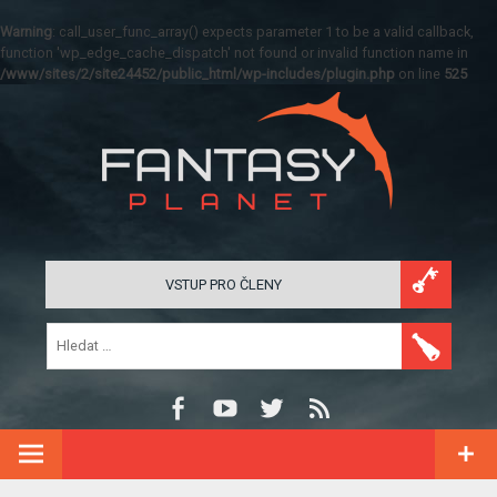
Warning
: call_user_func_array() expects parameter 1 to be a valid callback,
function 'wp_edge_cache_dispatch' not found or invalid function name in
/www/sites/2/site24452/public_html/wp-includes/plugin.php
on line
525
VSTUP PRO ČLENY