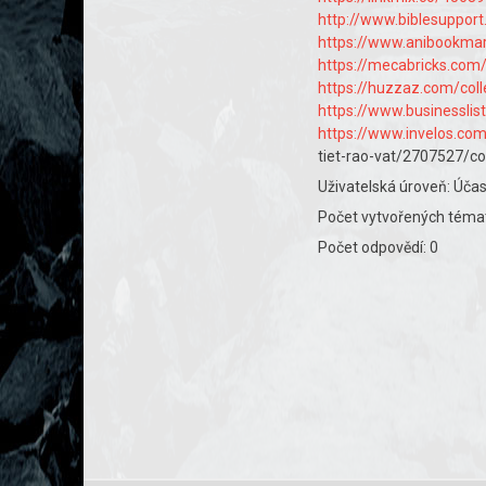
http://www.biblesuppor
https://www.anibookmar
https://mecabricks.com/
https://huzzaz.com/col
https://www.business
https://www.invelos.com
tiet-rao-vat/2707527/
Uživatelská úroveň: Účas
Počet vytvořených témat
Počet odpovědí: 0