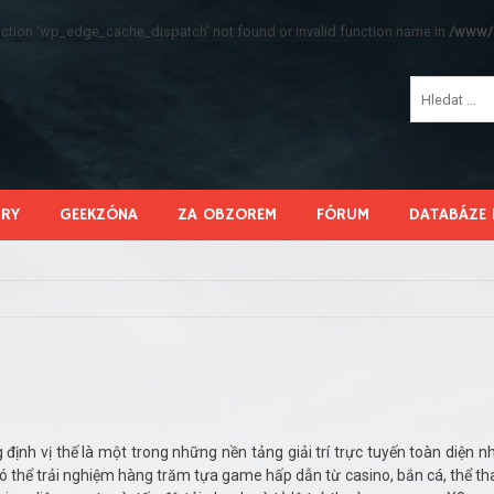
function 'wp_edge_cache_dispatch' not found or invalid function name in
/www/s
HRY
GEEKZÓNA
ZA OBZOREM
FÓRUM
DATABÁZE 
định vị thế là một trong những nền tảng giải trí trực tuyến toàn diện n
 có thể trải nghiệm hàng trăm tựa game hấp dẫn từ casino, bắn cá, thể th