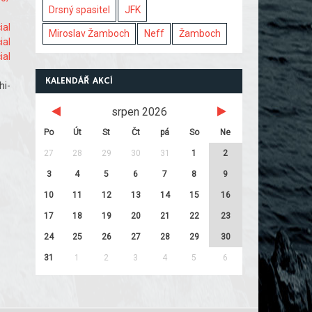
Drsný spasitel
JFK
ial
Miroslav Žamboch
Neff
Žamboch
ial
ial
KALENDÁŘ AKCÍ
hi-
srpen 2026
Po
Út
St
Čt
pá
So
Ne
27
28
29
30
31
1
2
3
4
5
6
7
8
9
10
11
12
13
14
15
16
17
18
19
20
21
22
23
24
25
26
27
28
29
30
31
1
2
3
4
5
6