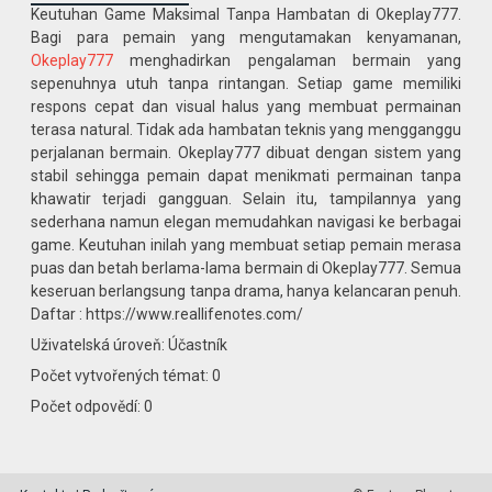
Keutuhan Game Maksimal Tanpa Hambatan di Okeplay777.
Bagi para pemain yang mengutamakan kenyamanan,
Okeplay777
menghadirkan pengalaman bermain yang
sepenuhnya utuh tanpa rintangan. Setiap game memiliki
respons cepat dan visual halus yang membuat permainan
terasa natural. Tidak ada hambatan teknis yang mengganggu
perjalanan bermain. Okeplay777 dibuat dengan sistem yang
stabil sehingga pemain dapat menikmati permainan tanpa
khawatir terjadi gangguan. Selain itu, tampilannya yang
sederhana namun elegan memudahkan navigasi ke berbagai
game. Keutuhan inilah yang membuat setiap pemain merasa
puas dan betah berlama-lama bermain di Okeplay777. Semua
keseruan berlangsung tanpa drama, hanya kelancaran penuh.
Daftar : https://www.reallifenotes.com/
Uživatelská úroveň: Účastník
Počet vytvořených témat: 0
Počet odpovědí: 0