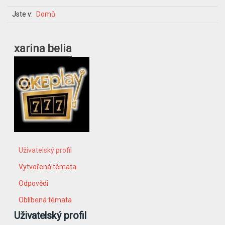
Jste v:
Domů
xarina belia
Uživatelský profil
Vytvořená témata
Odpovědi
Oblíbená témata
Uživatelský profil