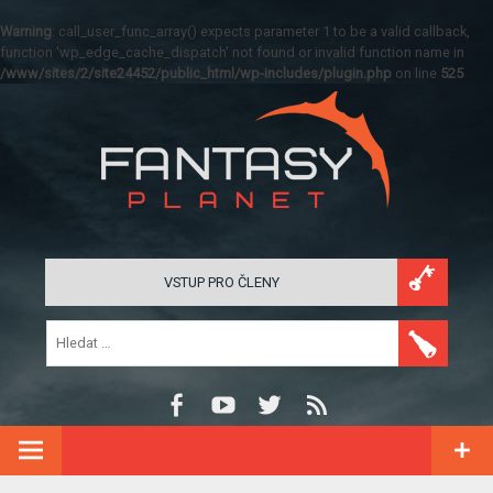
Warning
: call_user_func_array() expects parameter 1 to be a valid callback,
function 'wp_edge_cache_dispatch' not found or invalid function name in
/www/sites/2/site24452/public_html/wp-includes/plugin.php
on line
525
VSTUP PRO ČLENY