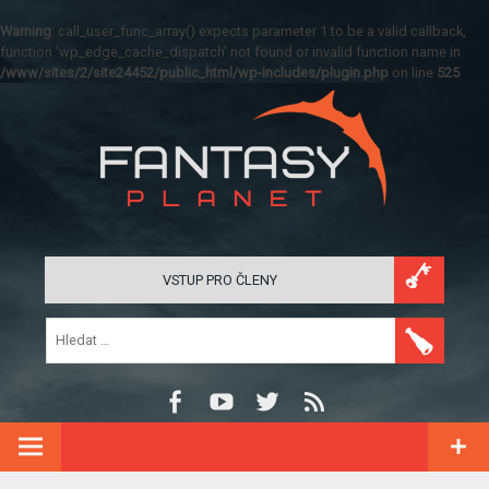
Warning
: call_user_func_array() expects parameter 1 to be a valid callback,
function 'wp_edge_cache_dispatch' not found or invalid function name in
/www/sites/2/site24452/public_html/wp-includes/plugin.php
on line
525
VSTUP PRO ČLENY