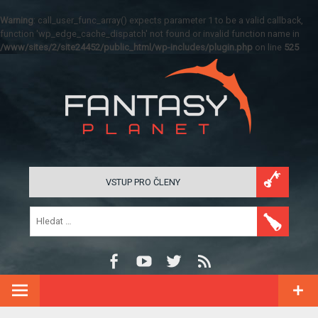
Warning
: call_user_func_array() expects parameter 1 to be a valid callback,
function 'wp_edge_cache_dispatch' not found or invalid function name in
/www/sites/2/site24452/public_html/wp-includes/plugin.php
on line
525
VSTUP PRO ČLENY