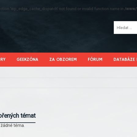
function 'wp_edge_cache_dispatch' not found or invalid function name in
/www/s
HRY
GEEKZÓNA
ZA OBZOREM
FÓRUM
DATABÁZE 
ořených témat
l žádné téma.