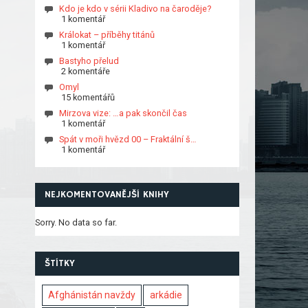
Kdo je kdo v sérii Kladivo na čaroděje?
1 komentář
Králokat – příběhy titánů
1 komentář
Bastyho přelud
2 komentáře
Omyl
15 komentářů
Mirzova vize: …a pak skončil čas
1 komentář
Spát v moři hvězd 00 – Fraktální š…
1 komentář
NEJKOMENTOVANĚJŠÍ KNIHY
Sorry. No data so far.
ŠTÍTKY
Afghánistán navždy
arkádie