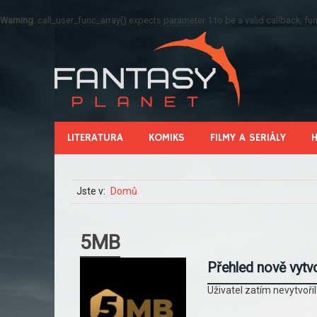
Warning
: call_user_func_array() expects parameter 1 to be a valid callback, 
LITERATURA
KOMIKS
FILMY A SERIÁLY
Jste v:
Domů
5MB
Přehled nově vytv
Uživatel zatím nevytvoři