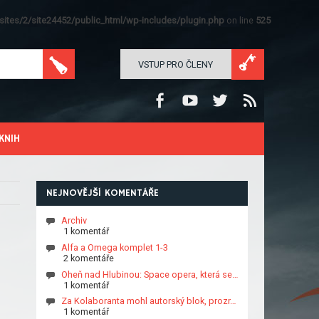
ites/2/site24452/public_html/wp-includes/plugin.php
on line
525
VSTUP PRO ČLENY
KNIH
NEJNOVĚJŠÍ KOMENTÁŘE
Archiv
1 komentář
Alfa a Omega komplet 1-3
2 komentáře
Oheň nad Hlubinou: Space opera, která se…
1 komentář
Za Kolaboranta mohl autorský blok, prozr…
1 komentář