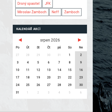
Drsný spasitel
JFK
Miroslav Žamboch
Neff
Žamboch
KALENDÁŘ AKCÍ
srpen 2026
Po
Út
St
Čt
pá
So
Ne
27
28
29
30
31
1
2
3
4
5
6
7
8
9
10
11
12
13
14
15
16
17
18
19
20
21
22
23
24
25
26
27
28
29
30
31
1
2
3
4
5
6