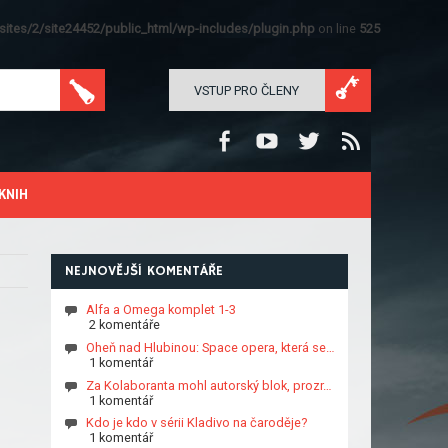
ites/2/site24452/public_html/wp-includes/plugin.php
on line
525
VSTUP PRO ČLENY
KNIH
NEJNOVĚJŠÍ KOMENTÁŘE
Alfa a Omega komplet 1-3
2 komentáře
Oheň nad Hlubinou: Space opera, která se…
1 komentář
Za Kolaboranta mohl autorský blok, prozr…
1 komentář
Kdo je kdo v sérii Kladivo na čaroděje?
1 komentář