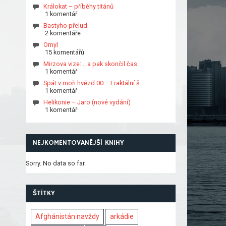
Králokat – příběhy titánů
1 komentář
Bastyho přelud
2 komentáře
Omyl
15 komentářů
Mirzova vize: …a pak skončil čas
1 komentář
Spát v moři hvězd 00 – Fraktální š…
1 komentář
Helikonie – Jaro (nové vydání)
1 komentář
NEJKOMENTOVANĚJŠÍ KNIHY
Sorry. No data so far.
ŠTÍTKY
Afghánistán navždy
arkádie