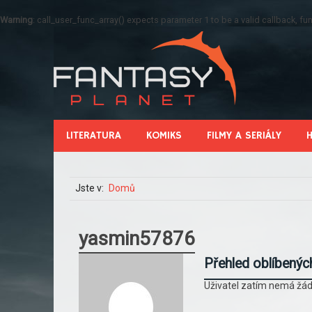
Warning
: call_user_func_array() expects parameter 1 to be a valid callback, 
LITERATURA
KOMIKS
FILMY A SERIÁLY
Jste v:
Domů
yasmin57876
Přehled oblíbenýc
Uživatel zatím nemá žád