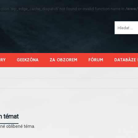
function 'wp_edge_cache_dispatch' not found or invalid function name in
/www/s
HRY
GEEKZÓNA
ZA OBZOREM
FÓRUM
DATABÁZE 
h témat
né oblíbené téma.