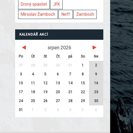
Drsný spasitel
JFK
Miroslav Žamboch
Neff
Žamboch
KALENDÁŘ AKCÍ
srpen 2026
Po
Út
St
Čt
pá
So
Ne
27
28
29
30
31
1
2
3
4
5
6
7
8
9
10
11
12
13
14
15
16
17
18
19
20
21
22
23
24
25
26
27
28
29
30
31
1
2
3
4
5
6