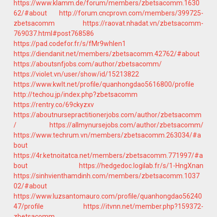
https://www.klamm.de/forum/members/zbetsacomm.1630
62/#about
http://forum.cncprovn.com/members/399725-
zbetsacomm
https://raovat.nhadat.vn/zbetsacomm-
769037.html#post768586
https://pad.codefor.fr/s/fMr9whIen1
https://diendanit.net/members/zbetsacomm.42762/#about
https://aboutsnfjobs.com/author/zbetsacomm/
https://violet.vn/user/show/id/15213822
https://www.kwlt.net/profile/quanhongdao5616800/profile
http://techou.jp/index.php?zbetsacomm
https://rentry.co/69ckyzxv
https://aboutnursepractitionerjobs.com/author/zbetsacomm
/
https://allmynursejobs.com/author/zbetsacomm/
https://www.techrum.vn/members/zbetsacomm.263034/#a
bout
https://4r.ketnoitatca.net/members/zbetsacomm.771997/#a
bout
https://hedgedoc.logilab.fr/s/1-HngXnan
https://sinhvienthamdinh.com/members/zbetsacomm.1037
02/#about
https://www.luzsantomauro.com/profile/quanhongdao56240
47/profile
https://itvnn.net/member.php?159372-
zbetsacomm