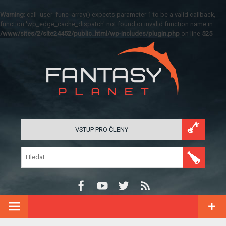
Warning
: call_user_func_array() expects parameter 1 to be a valid callback,
function 'wp_edge_cache_dispatch' not found or invalid function name in
/www/sites/2/site24452/public_html/wp-includes/plugin.php
on line
525
VSTUP PRO ČLENY