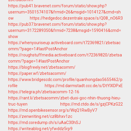
https://pub41.bravenet.com/forum/static/show.php?
usernum=3501574107&frmid=26&msgid=1014127&cmd=sh
ow
https://hedgedoc.dezentrale.space/s/Q08_nO6R3
https://pub37.bravenet.com/forum/static/show.php?
usernum=3172289350&frmid=7238&msgid=1590416&cmd=
show
https://whenyouriseup.activeboard.com/t72369821/zbetsac
omm/?page=1#lastPostAnchor
https://roughstuffmedia.activeboard.com/t72369820/zbetsa
comm/?page=1#lastPostAnchor
https://blogfreely.net/zbetsacomm/
https://paper.wf/zbetsacomm/
https://www.bridgescdc.com/profile/quanhongdao5655462/p
rofile
https://md.darmstadt.ccc.de/s/DtYlXDPxE
https://telegra.ph/zbetsacomm-12-16
https://rant.li/zbetsacomm/zbet-duoi-goc-nhin-thuong-hieu-
truc-tuyen
https://md.ctdo.de/s/gzjCPKzG22
https://md.openbikesensor.org/s/WqQ1RwByV7
https://zenwriting.net/cz8bhxv1zc
https://md.coredump.ch/s/uAaC30hSJ
https://writeablog.net/yfwddz5rp9