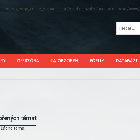
function 'wp_edge_cache_dispatch' not found or invalid function name in
/www/s
HRY
GEEKZÓNA
ZA OBZOREM
FÓRUM
DATABÁZE 
ořených témat
l žádné téma.