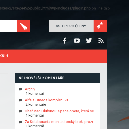
ites/2/site24452/public_html/wp-includes/plugin.php
on line
525
VSTUP PRO ČLENY
KNIH
NEJNOVĚJŠÍ KOMENTÁŘE
Archiv
1 komentář
Alfa a Omega komplet 1-3
2 komentáře
Oheň nad Hlubinou: Space opera, která se…
1 komentář
Za Kolaboranta mohl autorský blok, prozr…
1 komentář