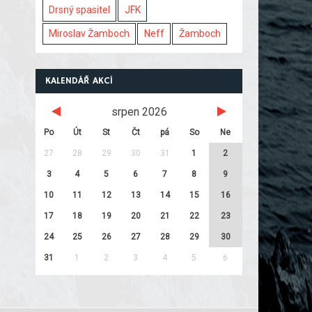
Drsný spasitel
JFK
Miroslav Žamboch
Neff
Žamboch
KALENDÁŘ AKCÍ
srpen 2026
Po
Út
St
Čt
pá
So
Ne
27
28
29
30
31
1
2
3
4
5
6
7
8
9
10
11
12
13
14
15
16
17
18
19
20
21
22
23
24
25
26
27
28
29
30
31
1
2
3
4
5
6