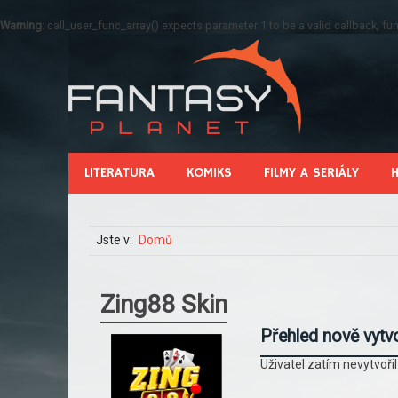
Warning
: call_user_func_array() expects parameter 1 to be a valid callback, 
LITERATURA
KOMIKS
FILMY A SERIÁLY
Jste v:
Domů
Zing88 Skin
Přehled nově vytv
Uživatel zatím nevytvoři