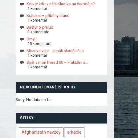
Kdo je kdo v sérii Kladivo na čaroděje?
1 komentář
Králokat – příběhy titánů
1 komentář
Bastyho přelud
2 komentáře
Omyl
15 komentářů
Mirzova vize: …a pak skončil čas
1 komentář
Spát v moři hvězd 00 – Fraktální š…
1 komentář
NEJKOMENTOVANĚJŠÍ KNIHY
Sorry. No data so far.
ŠTÍTKY
Afghánistán navždy
arkádie