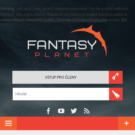
Warning
: call_user_func_array() expects parameter 1 to be a valid callback,
function 'wp_edge_cache_dispatch' not found or invalid function name in
/www/sites/2/site24452/public_html/wp-includes/plugin.php
on line
525
VSTUP PRO ČLENY