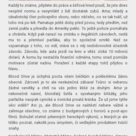
Každý to známe, přijdete do práce a šéfová hned prudí, že jste dnes
nesplnil normu a nevymlátil z lidí dostatek zubů. Artur, mladý a
idealistický člen policejního sboru, nebo něčeho, co se tak tváří, už
toho má po krk. Pamatuje ještě doby před jizvou, tedy předtím, než
země pukla a přivedla do Ameriky peklo. To ještě policie pomáhala
a chránila. Když pak narazí na zmínku o ilegálních závodech, nedá
mu to a přemluví parťáka, aby to společně omrkli. Než se
vzpamatuje z toho, co vidí, stává se z něj nedobrovolně účastník
závodu. Závodu, kde auta jezdí na krev a vítěz získá 10 milionů
dolarů. A komu by nestačila finanční odměna, tomu snad pomůže
motivace zůstat naživu. Poražení z každé etapy totiž přijdou o
hlavu…
Blood Drive je úchylná pocta všem béčkům a pokleslému žánru
obecně. Zároveň je to ale neskutečná zábava! Tvůrci si neberou
žádné servítky a chrlí na vás jedno klišé za druhým. Artur je
nekonečně naivní, blonďatý ťuňťa s vysekanými břišáky, jeho
parťačka naopak cynická a ironická prsatá kráska. Že už jsme tyhle
věci viděli? Asi jo, ale Blood Drive se naštěstí nebere vážně a
zahrnuje všechno, co známe z budgetových z hororů a post-apo
filmů. Bohužel včetně prkenných hereckých výkonů, u kterých je ale
těžko poznat, nakolik jsou úmyslem, či vedlejším produktem tvůrčí
snahy.