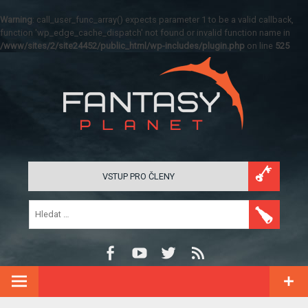
Warning
: call_user_func_array() expects parameter 1 to be a valid callback,
function 'wp_edge_cache_dispatch' not found or invalid function name in
/www/sites/2/site24452/public_html/wp-includes/plugin.php
on line
525
VSTUP PRO ČLENY