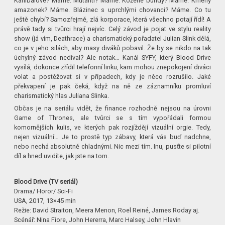
Kanibalové? Máme. Mutanti? Máme. Kožené bundy? Máme. Kmeny
amazonek? Máme. Blázinec s uprchlými chovanci? Máme. Co tu
ještě chybí? Samozřejmě, zlá korporace, která všechno potají řídí! A
právě tady si tvůrci hrají nejvíc. Celý závod je pojat ve stylu reality
show (já vím, Deathrace) a charismatický pořadatel Julian Slink dělá,
co je v jeho silách, aby masy diváků pobavil. Že by se nikdo na tak
úchylný závod nedíval? Ale notak… Kanál SYFY, který Blood Drive
vysílá, dokonce zřídil telefonní linku, kam mohou znepokojení diváci
volat a postěžovat si v případech, kdy je něco rozrušilo. Jaké
překvapení je pak čeká, když na ně ze záznamníku promluví
charismatický hlas Juliana Slinka.
Občas je na seriálu vidět, že finance rozhodně nejsou na úrovni
Game of Thrones, ale tvůrci se s tím vypořádali formou
komornějších kulis, ve kterých pak rozjíždějí vizuální orgie. Tedy,
nejen vizuální… Je to prostě typ zábavy, která vás buď nadchne,
nebo nechá absolutně chladnými. Nic mezi tím. Inu, pusťte si pilotní
díl a hned uvidíte, jak jste na tom.
Blood Drive (TV seriál)
Drama/ Horor/ Sci-Fi
USA, 2017, 13×45 min
Režie: David Straiton, Meera Menon, Roel Reiné, James Roday aj.
Scénář: Nina Fiore, John Hererra, Marc Halsey, John Hlavin