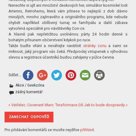
Nenechte si ujít ani množství deskových her, simulátor kosmické lodi
Artemis, Retrohernu, která vám přinese to nejlepší z dob dávno
minulých, mnoho zajímavého a originálního programu, kde nebude
chybět například oblíbený turnaj ve famfrpálu a další zábava
vytvořená speciálně pro návštěvníky Con-ce.
A hlavně pak nepřetržitou uvolněnou párty 24 hodin denně s
bohatým přísunem občerstvení kdykoli po ruce.
Takže buďte vítáni a neváhejte navštívit
stránky conu
a sami se
mrknout, jaký program vás čeká. Předprodej vstupenek s výhodnou
slevou a registrace účastníků budou zahájeny v půlce června.
Sdílet...
Akce
/
Geekzóna
žádný komentář
« Vetřelec: Covenant
Mars: Teraformace čili Jak to bude doopravdy »
ZANECHAT ODPOVĚĎ
Pro přidávání komentářů se musíte nejdříve
přihlásit
.