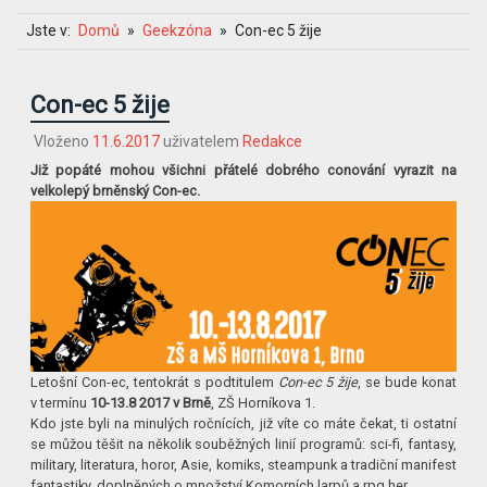
Jste v:
Domů
Geekzóna
Con-ec 5 žije
Con-ec 5 žije
Vloženo
11.6.2017
uživatelem
Redakce
Již popáté mohou všichni přátelé dobrého conování vyrazit na
velkolepý brněnský Con-ec.
Letošní Con-ec, tentokrát s podtitulem
Con-ec 5 žije
, se bude konat
v termínu
10-13.8 2017 v Brně
, ZŠ Horníkova 1.
Kdo jste byli na minulých ročnících, již víte co máte čekat, ti ostatní
se můžou těšit na několik souběžných linií programů: sci-fi, fantasy,
military, literatura, horor, Asie, komiks, steampunk a tradiční manifest
fantastiky, doplněných o množství Komorních larpů a rpg her.