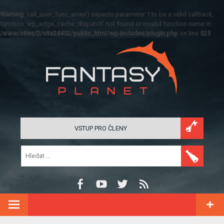
Warning
: call_user_func_array() expects parameter 1 to be a valid callback,
function 'wp_edge_cache_dispatch' not found or invalid function name in
/www/sites/2/site24452/public_html/wp-includes/plugin.php
on line
525
VSTUP PRO ČLENY