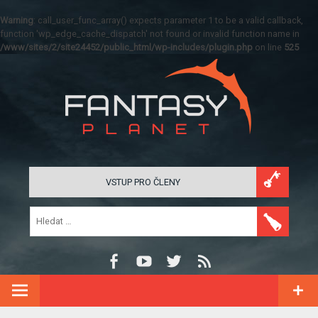
Warning
: call_user_func_array() expects parameter 1 to be a valid callback,
function 'wp_edge_cache_dispatch' not found or invalid function name in
/www/sites/2/site24452/public_html/wp-includes/plugin.php
on line
525
VSTUP PRO ČLENY