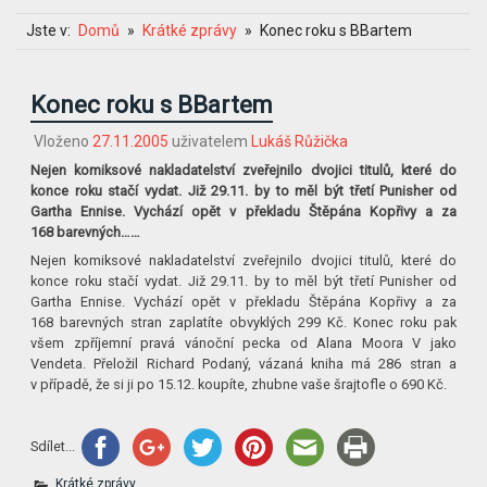
Jste v:
Domů
Krátké zprávy
Konec roku s BBartem
Konec roku s BBartem
Vloženo
27.11.2005
uživatelem
Lukáš Růžička
Nejen komiksové nakladatelství zveřejnilo dvojici titulů, které do
konce roku stačí vydat. Již 29.11. by to měl být třetí Punisher od
Gartha Ennise. Vychází opět v překladu Štěpána Kopřivy a za
168 barevných……
Nejen komiksové nakladatelství zveřejnilo dvojici titulů, které do
konce roku stačí vydat. Již 29.11. by to měl být třetí Punisher od
Gartha Ennise. Vychází opět v překladu Štěpána Kopřivy a za
168 barevných stran zaplatíte obvyklých 299 Kč. Konec roku pak
všem zpříjemní pravá vánoční pecka od Alana Moora V jako
Vendeta. Přeložil Richard Podaný, vázaná kniha má 286 stran a
v případě, že si ji po 15.12. koupíte, zhubne vaše šrajtofle o 690 Kč.
Sdílet...
Krátké zprávy