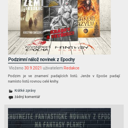
Podzimní nálož novinek z Epochy
Vloženo
30.9.2021
uživatelem
Redakce
Podzim je ve znamení padajících listů. Jenže v Epoše padají
namísto listů rovnou celé knihy.
Krátké zprávy
žádný komentář