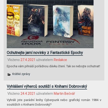
Ochutnejte jarní novinky z Fantastické Epochy
Vloženo
27.4.2021
uživatelem
Redakce
Epocha vám přináší pořádnou dávku čtení. Tak se nebojte ochutnat!
Krátké zprávy
Vyhlášení výherců soutěží s Knihami Dobrovský
Vloženo
24.4.2021
uživatelem
Martin Bečvář
Vyhráli jste parádní knihy Cyberpunk nebo grafický román 1984 v
soutěžích s Knihami Dobrovský?