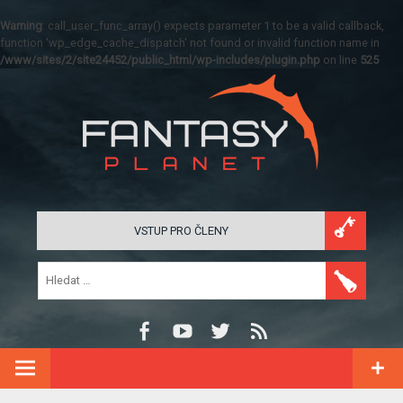
Warning
: call_user_func_array() expects parameter 1 to be a valid callback,
function 'wp_edge_cache_dispatch' not found or invalid function name in
/www/sites/2/site24452/public_html/wp-includes/plugin.php
on line
525
VSTUP PRO ČLENY