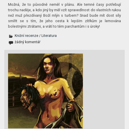
Možná, že to původně neměl v plánu. Ale temné časy potřebují
trochu naděje, a kdo jiný by měl vzít spravedlnost do vlastních rukou
než muž přezdívaný Boží mlýn s turbem? Snad bude mít dost síly
smířit se s tím, že jeho cesta k lepším zítřkům je lemována
bolestnými ztrátami, a vrátí to těm parchantům i s úroky!
Knižní recenze
/
Literatura
žádný komentář