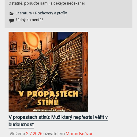
Ostatně, posuďte sami, a čekejte nečekané!
Literatura
/
Rozhovory a profily
žádný komentář
V propastech stínů: Muž který nepřestal věřit v
budoucnost
Vloženo
2.7.2026
uživatelem
Martin Bečvář