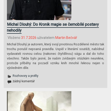
Michal Dlouhý: Do Kronik magie se černobílé postavy
nehodily
Vloženo
31.7.2026
uživatelem
Martin Bečvář
Michal Dlouhý je autorem, který svojí prvotinou Rozdělené město tak
trochu porušil nepsaná pravidla. Uspěl v literární soutěži, nabídnul
vydavateli rovnou celou (nakonec čtyřdílnou) ságu a dal do toho
všechno. Takže bylo jasné, že našim zvídavým otázkám neunikne,
protože příběhy na pozadí vzniku knih mnohé řeknou nejen o
výsledném díle.
Rozhovory a profily
žádný komentář