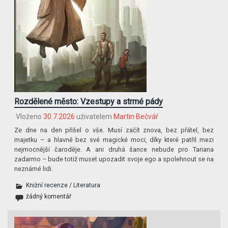
Rozdělené město: Vzestupy a strmé pády
Vloženo
30.7.2026
uživatelem
Martin Bečvář
Ze dne na den přišel o vše. Musí začít znova, bez přátel, bez
majetku – a hlavně bez své magické moci, díky které patřil mezi
nejmocnější čaroděje. A ani druhá šance nebude pro Tariana
zadarmo – bude totiž muset upozadit svoje ego a spolehnout se na
neznámé lidi.
Knižní recenze
/
Literatura
žádný komentář