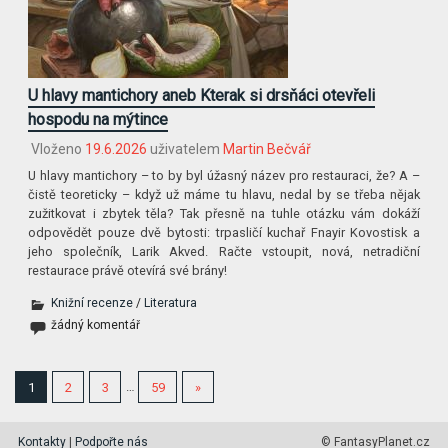
U hlavy mantichory aneb Kterak si drsňáci otevřeli
hospodu na mýtince
Vloženo
19.6.2026
uživatelem
Martin Bečvář
U hlavy mantichory – to by byl úžasný název pro restauraci, že? A –
čistě teoreticky – když už máme tu hlavu, nedal by se třeba nějak
zužitkovat i zbytek těla? Tak přesně na tuhle otázku vám dokáží
odpovědět pouze dvě bytosti: trpasličí kuchař Fnayir Kovostisk a
jeho společník, Larik Akved. Račte vstoupit, nová, netradiční
restaurace právě otevírá své brány!
Knižní recenze
/
Literatura
žádný komentář
1
2
3
…
59
»
Kontakty
|
Podpořte nás
© FantasyPlanet.cz