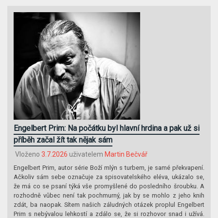
Engelbert Prim: Na počátku byl hlavní hrdina a pak už si
příběh začal žít tak nějak sám
Vloženo
3.7.2026
uživatelem
Martin Bečvář
Engelbert Prim, autor série Boží mlýn s turbem, je samé překvapení.
Ačkoliv sám sebe označuje za spisovatelského eléva, ukázalo se,
že má co se psaní týká vše promyšlené do posledního šroubku. A
rozhodně vůbec není tak pochmurný, jak by se mohlo z jeho knih
zdát, ba naopak. Sítem našich záludných otázek proplul Engelbert
Prim s nebývalou lehkostí a zdálo se, že si rozhovor snad i užívá.