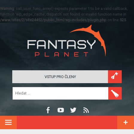
Warning
: call_user_func_array() expects parameter 1 to be a valid callback,
function 'wp_edge_cache_dispatch' not found or invalid function name in
/www/sites/2/site24452/public_html/wp-includes/plugin.php
on line
525
VSTUP PRO ČLENY