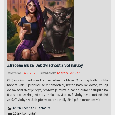
Ztracená múza: Jak zvládnout život naruby
Vloženo
14.7.2026
uživatelem
Martin Bečvář
Občas vám život spadne znenadání na hlavu. O tom by Nelly mohla
napsat knihu: probudí se v nemocnici, krátce nato se dozví, že její
dosavadní život je pryč, protože je múza a zanedlouho nastupuje na
školu do Oakhill, kde by měla rozvíjet své vlohy. Ona má nějaké
„múzí“ vlohy? A těch překvapení na Nelly číhá ještě mnohem víc.
Knižní recenze
/
Literatura
žádný komentář