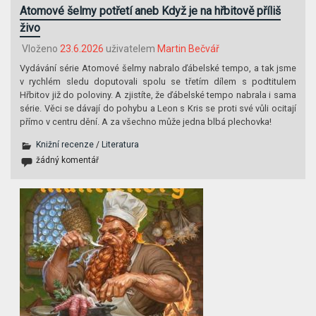
Atomové šelmy potřetí aneb Když je na hřbitově příliš
živo
Vloženo
23.6.2026
uživatelem
Martin Bečvář
Vydávání série Atomové šelmy nabralo ďábelské tempo, a tak jsme
v rychlém sledu doputovali spolu se třetím dílem s podtitulem
Hřbitov již do poloviny. A zjistíte, že ďábelské tempo nabrala i sama
série. Věci se dávají do pohybu a Leon s Kris se proti své vůli ocitají
přímo v centru dění. A za všechno může jedna blbá plechovka!
Knižní recenze
/
Literatura
žádný komentář