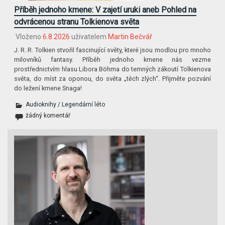
Příběh jednoho kmene: V zajetí uruki aneb Pohled na
odvrácenou stranu Tolkienova světa
Vloženo
6.8.2026
uživatelem
Martin Bečvář
J. R. R. Tolkien stvořil fascinující světy, které jsou modlou pro mnoho
milovníků fantasy. Příběh jednoho kmene nás vezme
prostřednictvím hlasu Libora Böhma do temných zákoutí Tolkienova
světa, do míst za oponou, do světa „těch zlých“. Přijměte pozvání
do ležení kmene Snaga!
Audioknihy
/
Legendární léto
žádný komentář