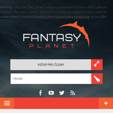
Warning
: call_user_func_array() expects parameter 1 to be a valid callback,
function 'wp_edge_cache_dispatch' not found or invalid function name in
/www/sites/2/site24452/public_html/wp-includes/plugin.php
on line
525
VSTUP PRO ČLENY