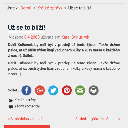
Jste v:
Domů
Krátké zprávy
Už se to blíží!
Už se to blíží!
Vloženo
8.4.2003
uživatelem
Karel Stirius Vik
Další Kulhánek by měl být v prodeji už tento týden. Takže držme
palce, ať už příští týden lítají vzduchem kulky a kusy masa u každého
z nás :-). Sdílet…
Další Kulhánek by měl být v prodeji už tento týden. Takže držme
palce, ať už příští týden lítají vzduchem kulky a kusy masa u každého
z nás :-).
Sdílet...
Krátké zprávy
žádný komentář
« Strašidelná zákoutí
Soderberghův film Solaris »