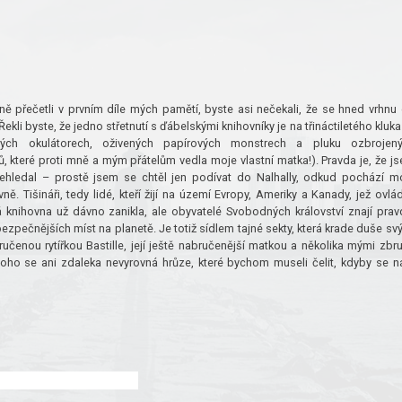
ně přečetli v prvním díle mých pamětí, byste asi nečekali, že se hned vrhnu
ekli byste, že jedno střetnutí s ďábelskými knihovníky je na třináctiletého kluka
ch okulátorech, oživených papírových monstrech a pluku ozbrojen
, které proti mně a mým přátelům vedla moje vlastní matka!). Pravda je, že j
ehledal – prostě jsem se chtěl jen podívat do Nalhally, odkud pochází m
. Tišináři, tedy lidé, kteří žijí na území Evropy, Ameriky a Kanady, jež ovlád
ká knihovna už dávno zanikla, ale obyvatelé Svobodných království znají prav
bezpeč­nějších míst na planetě. Je totiž sídlem tajné sekty, která krade duše sv
čenou rytířkou Bastille, její ještě nabručenější matkou a několika mými zbr
oho se ani zdaleka nevyrovná hrůze, které bychom museli čelit, kdyby se 