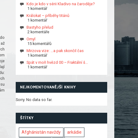
Kdo je kdo v sérii Kladivo na čaroděje?
1 komentář
Králokat – příběhy titánů
1 komentář
Bastyho přelud
2 komentáře
 do
Omyl
 až
15 komentářů
ých
Mirzova vize: …a pak skončil čas
sem
1 komentář
oje
Spát v moři hvězd 00 – Fraktální š…
ají
1 komentář
du:
ých
usu
NEJKOMENTOVANĚJŠÍ KNIHY
nám
Sorry. No data so far.
ŠTÍTKY
Afghánistán navždy
arkádie