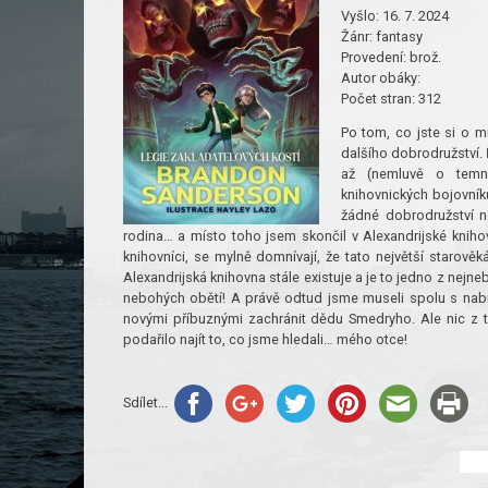
Vyšlo:
16. 7. 2024
Žánr:
fantasy
Provedení:
brož.
Autor obáky:
Počet stran:
312
Po tom, co jste si o m
dalšího dobrodružství. Ř
až (nemluvě o temný
knihovnických bojovníků
žádné dobrodružství n
rodina… a místo toho jsem skončil v Alexandrijské knihovně
knihovníci, se mylně domnívají, že tato největší starově
Alexandrijská knihovna stále existuje a je to jedno z nejne
nebohých obětí! A právě odtud jsme museli spolu s nabru
novými příbuznými zachránit dědu Smedryho. Ale nic z t
podařilo najít to, co jsme hledali… mého otce!
Sdílet...