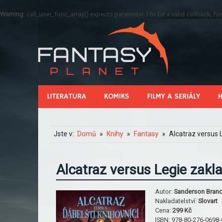
Warning
: call_user_func_array() expects parameter 1 to be a valid callback, 
LITERATURA
KOMIKS
FILMY A SERIÁLY
Jste v:
Domů
Knihy
Fantasy
Alcatraz versus 
Alcatraz versus Legie zakl
Autor:
Sanderson Bran
Nakladatelství:
Slovart
Cena:
299 Kč
ISBN:
978-80-276-0698-