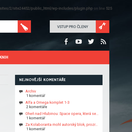
ites/2/site24452/public_html/wp-includes/plugin.php
on line
525
VSTUP PRO ČLENY
KNIH
NEJNOVĚJŠÍ KOMENTÁŘE
Archiv
1 komentář
Alfa a Omega komplet 1-3
2 komentáře
Oheň nad Hlubinou: Space opera, která se…
1 komentář
Za Kolaboranta mohl autorský blok, prozr…
1 komentář