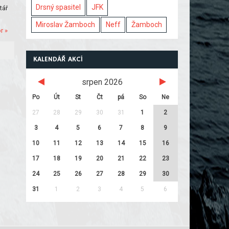
Drsný spasitel
JFK
tář
Miroslav Žamboch
Neff
Žamboch
r »
KALENDÁŘ AKCÍ
srpen 2026
Po
Út
St
Čt
pá
So
Ne
27
28
29
30
31
1
2
3
4
5
6
7
8
9
10
11
12
13
14
15
16
17
18
19
20
21
22
23
24
25
26
27
28
29
30
31
1
2
3
4
5
6