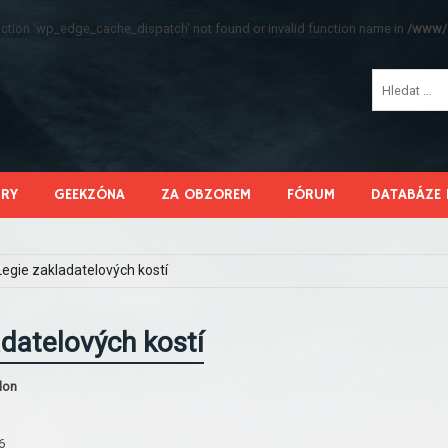
function 'wp_edge_cache_dispatch' not found or invalid function name in
/www/s
HRY
GEEKZÓNA
ZA OBZOREM
FÓRUM
DATABÁZE 
Legie zakladatelových kostí
adatelových kostí
don
6